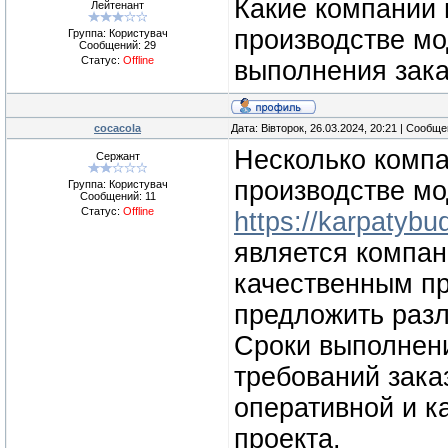
Какие компании 
Лейтенант
производстве мо
Группа: Користувач
Сообщений:
29
Статус:
Offline
выполнения зак
cocacola
Дата: Вівторок, 26.03.2024, 20:21 | Сообщ
Несколько компа
Сержант
производстве м
Группа: Користувач
Сообщений:
11
Статус:
Offline
https://karpatyb
является компан
качественным пр
предложить разл
Сроки выполнени
требований зака
оперативной и к
проекта.