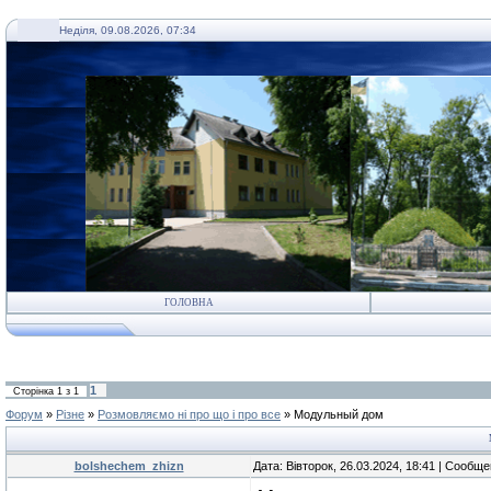
Неділя, 09.08.2026, 07:34
ГОЛОВНА
1
Сторінка
1
з
1
Форум
»
Різне
»
Розмовляємо ні про що і про все
»
Модульный дом
bolshechem_zhizn
Дата: Вівторок, 26.03.2024, 18:41 | Сообщ