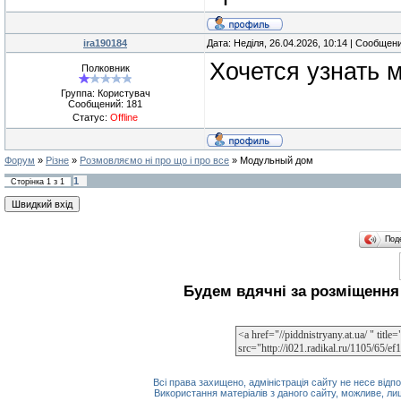
ira190184
Дата: Неділя, 26.04.2026, 10:14 | Сообщен
Хочется узнать м
Полковник
Группа: Користувач
Сообщений:
181
Статус:
Offline
Форум
»
Різне
»
Розмовляємо ні про що і про все
»
Модульный дом
1
Сторінка
1
з
1
Под
Будем вдячні за розміщення 
Всі права захищено, адміністрація сайту не несе відпо
Використання матеріалів з даного сайту, можливе, ли