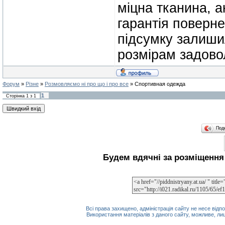
міцна тканина, а
гарантія поверне
підсумку залишил
розмірам задовол
Форум
»
Різне
»
Розмовляємо ні про що і про все
»
Спортивная одежда
1
Сторінка
1
з
1
Под
Будем вдячні за розміщення 
Всі права захищено, адміністрація сайту не несе відпо
Використання матеріалів з даного сайту, можливе, ли