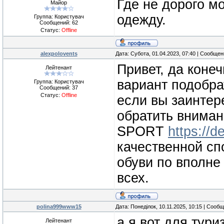
Где не дорого м
Майор
одежду.
Группа: Користувач
Сообщений:
62
Статус:
Offline
alexpolovents
Дата: Субота, 01.04.2023, 07:40 | Сообще
Привет, да коне
Лейтенант
вариант подобрат
Группа: Користувач
Сообщений:
37
Статус:
Offline
если вы заинтер
обратить вниман
SPORT
https://d
качественной сп
обуви по вполне
всех.
polina999www15
Дата: Понеділок, 10.11.2025, 10:15 | Сооб
а я вот для тур
Лейтенант