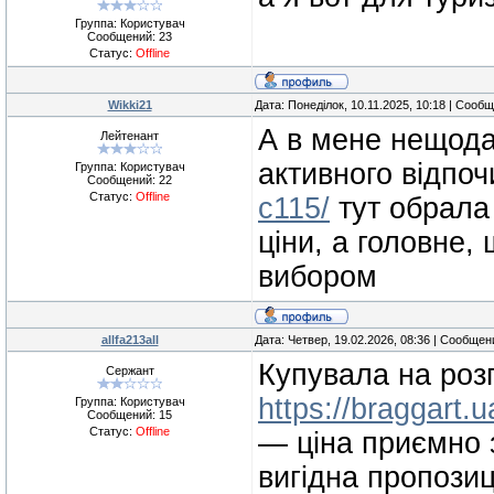
Группа: Користувач
Сообщений:
23
Статус:
Offline
Wikki21
Дата: Понеділок, 10.11.2025, 10:18 | Сооб
А в мене нещода
Лейтенант
активного відпо
Группа: Користувач
Сообщений:
22
Статус:
Offline
c115/
тут обрала 
ціни, а головне,
вибором
allfa213all
Дата: Четвер, 19.02.2026, 08:36 | Сообще
Купувала на розп
Сержант
https://braggart.u
Группа: Користувач
Сообщений:
15
Статус:
Offline
— ціна приємно з
вигідна пропозиц