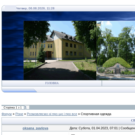
Четвер, 06.08.2026, 11:28
ГОЛОВНА
1
Сторінка
1
з
1
Форум
»
Різне
»
Розмовляємо ні про що і про все
»
Спортивная одежда
СП
oksana_pavlova
Дата: Субота, 01.04.2023, 07:01 | Сообще